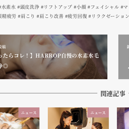
 #水素水 #頭皮洗浄 #リフトアップ #小顔 #フェイシャル #
眼精疲労 #肩こり #肩こり改善 #疲労回復 #リラクゼーション 
投稿
ったらコレ！】HARROP自慢の水素水毛
浄◎
関連記事
ニュース
ニュース