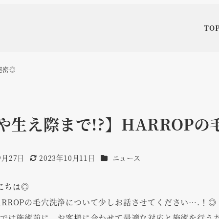
TO
秘密◎
や生え際まで!?】HARROP
カテゴリー
9月27日
2023年10月11日
ニュース
更新日
にちは◎
ARROPの毛穴洗浄について少しお話させてください….！◎
OPでは施術前に、お客様に合わせて最適な対応と施術を行