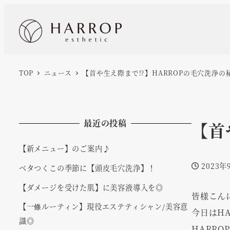
TOP
ニュース
【首や生え際まで!?】HARROPの毛穴洗浄の
最近の投稿
【首
【新メニュー】のご案内♪
2023年
ベタつくこの季節に【頭皮毛穴洗浄】！
投稿日
【ダメージを受けた肌】に美容液導入を◎
皆様こん
【一條ルーティン】現役エステティシャン/美容意
今日はH
識◎
HARR