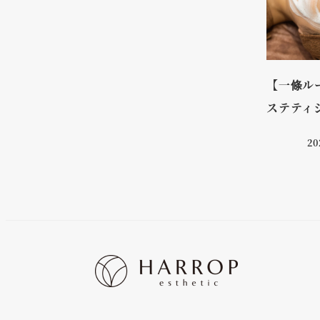
【一條ル
ステティ
2