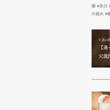
顔 #美白
の疲れ #
古い
【迷
穴洗