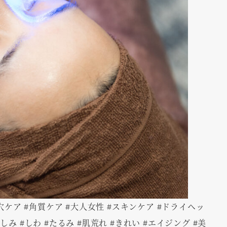
毛穴ケア #角質ケア #大人女性 #スキンケア #ドライヘッ
しみ #しわ #たるみ #肌荒れ #きれい #エイジング #美