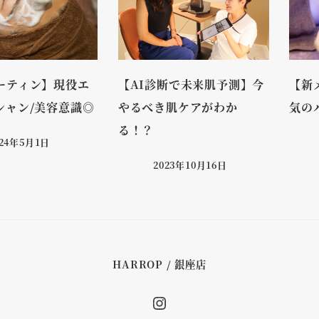
ーティン】現役エ
【AI診断で未来肌予測】今
【新
シャン/美容意識◎
やるべき肌ケアがわか
気の
る！？
024年5月1日
2023年10月16日
HARROP / 銀座店
Instagram