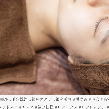
東銀座 #毛穴洗浄 #銀座エステ #銀座美容 #黒ずみ #毛穴 #
ヘッドスパ #エステ #気分転換 #リラックス #リフレッシュ #